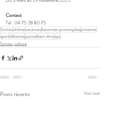
Du 3 mars au 29 novembre 2025
Contact
Tél : 04 75 28 80 75
Sorties
drôme
vacances
baronnies provençales
provence
sport
détente
piscine
bien-être
spa
Sorties, culture
Posts récents
Voir tout