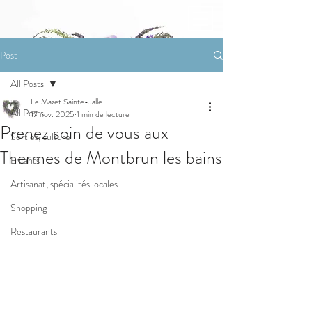
Post
All Posts
Le Mazet Sainte-Jalle
All Posts
17 nov. 2025
1 min de lecture
Prenez soin de vous aux
Sorties, culture
Thermes de Montbrun les bains
Enfants
Artisanat, spécialités locales
Shopping
Restaurants